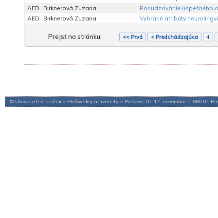
AED
Birknerová Zuzana
Posudzovanie úspešného ob
AED
Birknerová Zuzana
Vybrané atribúty neuroling
Prejsť na stránku:
<< Prvá
< Predchádzajúca
4
© Univerzitná knižnica Prešovskej univerzity v Prešove, Ul. 17. novembra 1, 080 01 Pr