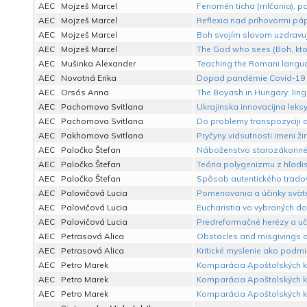
AEC
Mojzeš Marcel
Fenomén ticha (mlčania), po
AEC
Mojzeš Marcel
Reflexia nad príhovormi páp
AEC
Mojzeš Marcel
Boh svojím slovom uzdravuj
AEC
Mojzeš Marcel
The God who sees (Boh, ktor
AEC
Mušinka Alexander
Teaching the Romani language
AEC
Novotná Erika
Dopad pandémie Covid-19 na
AEC
Orsós Anna
The Boyash in Hungary: lingu
AEC
Pachomova Svitlana
Ukrajinska innovacijna leksy
AEC
Pachomova Svitlana
Do problemy transpozyciji de
AEC
Pakhomova Svitlana
Pryčyny vidsutnosti imeni ži
AEC
Paločko Štefan
Náboženstvo starozákonného
AEC
Paločko Štefan
Teória polygenizmu z hľadisk
AEC
Paločko Štefan
Spôsob autentického tradov
AEC
Palovičová Lucia
Pomenovania a účinky svätéh
AEC
Palovičová Lucia
Eucharistia vo vybraných do
AEC
Palovičová Lucia
Predreformačné herézy a uče
AEC
Petrasová Alica
Obstacles and misgivings of
AEC
Petrasová Alica
Kritické myslenie ako podm
AEC
Petro Marek
Komparácia Apoštolských kon
AEC
Petro Marek
Komparácia Apoštolských kon
AEC
Petro Marek
Komparácia Apoštolských kon