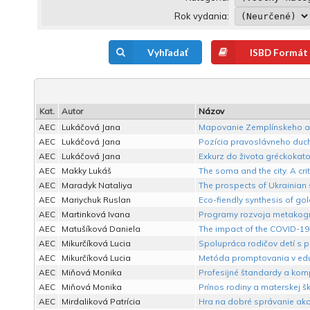
Rok vydania:
Vyhľadať
ISBD Formát
Kat.
Autor
Názov
AEC
Lukáčová Jana
Mapovanie Zemplínskeho arc
AEC
Lukáčová Jana
Pozícia pravoslávneho ducho
AEC
Lukáčová Jana
Exkurz do života gréckokatol
AEC
Makky Lukáš
The soma and the city. A cri
AEC
Maradyk Nataliya
The prospects of Ukrainian s
AEC
Mariychuk Ruslan
Eco-fiendly synthesis of gol
AEC
Martinková Ivana
Programy rozvoja metakogni
AEC
Matušíková Daniela
The impact of the COVID-19 
AEC
Mikurčíková Lucia
Spolupráca rodičov detí s po
AEC
Mikurčíková Lucia
Metóda promptovania v edu
AEC
Miňová Monika
Profesijné štandardy a komp
AEC
Miňová Monika
Prínos rodiny a materskej š
AEC
Mirdaliková Patrícia
Hra na dobré správanie ak