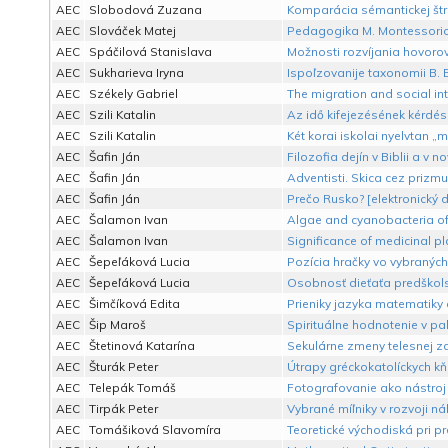
AEC
Slobodová Zuzana
Komparácia sémantickej štr
AEC
Slováček Matej
Pedagogika M. Montessoriov
AEC
Spáčilová Stanislava
Možnosti rozvíjania hovorove
AEC
Sukharieva Iryna
Ispoľzovanije taxonomii B. 
AEC
Székely Gabriel
The migration and social in
AEC
Szili Katalin
Az idő kifejezésének kérdés
AEC
Szili Katalin
Két korai iskolai nyelvtan „
AEC
Šafin Ján
Filozofia dejín v Biblii a v 
AEC
Šafin Ján
Adventisti. Skica cez prizm
AEC
Šafin Ján
Prečo Rusko? [elektronický
AEC
Šalamon Ivan
Algae and cyanobacteria of 
AEC
Šalamon Ivan
Significance of medicinal pl
AEC
Šepeľáková Lucia
Pozícia hračky vo vybranýc
AEC
Šepeľáková Lucia
Osobnosť dieťaťa predškols
AEC
Šimčíková Edita
Prieniky jazyka matematiky 
AEC
Šip Maroš
Spirituálne hodnotenie v pal
AEC
Štetinová Katarína
Sekulárne zmeny telesnej zd
AEC
Šturák Peter
Útrapy gréckokatolíckych k
AEC
Telepák Tomáš
Fotografovanie ako nástroj 
AEC
Tirpák Peter
Vybrané míľniky v rozvoji 
AEC
Tomášiková Slavomíra
Teoretické východiská pri p