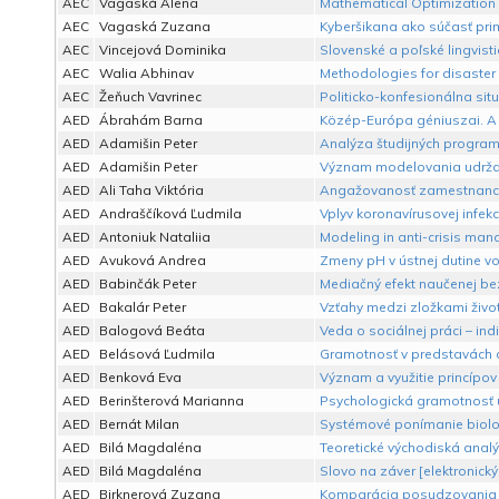
AEC
Vagaská Alena
Mathematical Optimization 
AEC
Vagaská Zuzana
Kyberšikana ako súčasť pri
AEC
Vincejová Dominika
Slovenské a poľské lingvisti
AEC
Walia Abhinav
Methodologies for disaster 
AEC
Žeňuch Vavrinec
Politicko-konfesionálna si
AED
Ábrahám Barna
Közép-Európa géniuszai. A 
AED
Adamišin Peter
Analýza študijných progra
AED
Adamišin Peter
Význam modelovania udržat
AED
Ali Taha Viktória
Angažovanosť zamestnancov 
AED
Andraščíková Ľudmila
Vplyv koronavírusovej infekc
AED
Antoniuk Nataliia
Modeling in anti-crisis man
AED
Avuková Andrea
Zmeny pH v ústnej dutine v
AED
Babinčák Peter
Mediačný efekt naučenej b
AED
Bakalár Peter
Vzťahy medzi zložkami život
AED
Balogová Beáta
Veda o sociálnej práci – ind
AED
Belásová Ľudmila
Gramotnosť v predstavách d
AED
Benková Eva
Význam a využitie princípo
AED
Berinšterová Marianna
Psychologická gramotnosť uč
AED
Bernát Milan
Systémové ponímanie biolog
AED
Bilá Magdaléna
Teoretické východiská analý
AED
Bilá Magdaléna
Slovo na záver [elektronick
AED
Birknerová Zuzana
Komparácia posudzovania ú