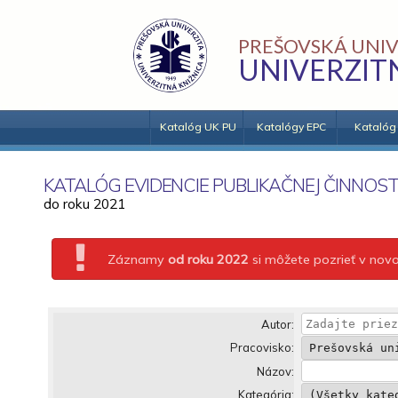
PREŠOVSKÁ UNIV
UNIVERZIT
Katalóg UK PU
Katalógy EPC
Katalóg
KATALÓG EVIDENCIE PUBLIKAČNEJ ČINNOST
do roku 2021
Záznamy
od roku 2022
si môžete pozrieť v no
Autor:
Pracovisko:
Názov:
Kategória: