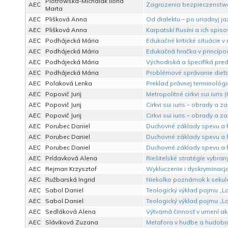
Piotrowska-Michalak Ilona
AEC
Zagrozenia bezpieczenstwa 
Marta
AEC
Plišková Anna
Od dialektu – po uriadnyj ja
AEC
Plišková Anna
Karpatskí Rusíni a ich spis
AEC
Podhájecká Mária
Edukačné kritické situácie v
AEC
Podhájecká Mária
Edukačná hračka v princípoc
AEC
Podhájecká Mária
Východiská a špecifiká pred
AEC
Podhájecká Mária
Problémové správanie dieťa
AEC
Poľaková Lenka
Preklad právnej terminológi
AEC
Popovič Jurij
Metropolitné cirkvi sui iuris 
AEC
Popovič Jurij
Cirkvi sui iuris – obrady a zap
AEC
Popovič Jurij
Cirkvi sui iuris – obrady a zap
AEC
Porubec Daniel
Duchovné základy spevu a h
AEC
Porubec Daniel
Duchovné základy spevu a h
AEC
Porubec Daniel
Duchovné základy spevu a h
AEC
Prídavková Alena
Riešiteľské stratégie vybra
AEC
Rejman Krzysztof
Wykluczenie i dyskryminacj
AEC
Ružbarská Ingrid
Niekoľko poznámok k sekulá
AEC
Sabol Daniel
Teologický výklad pojmu „Lo
AEC
Sabol Daniel
Teologický výklad pojmu „L
AEC
Sedláková Alena
Výtvarná činnosť v umení ak
AEC
Sláviková Zuzana
Metafora v hudbe a hudobno