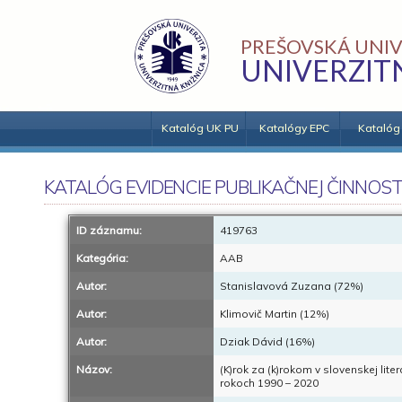
PREŠOVSKÁ UNIV
UNIVERZIT
Katalóg UK PU
Katalógy EPC
Katalóg
KATALÓG EVIDENCIE PUBLIKAČNEJ ČINNOST
ID záznamu:
419763
Kategória:
AAB
Autor:
Stanislavová Zuzana (72%)
Autor:
Klimovič Martin (12%)
Autor:
Dziak Dávid (16%)
Názov:
(K)rok za (k)rokom v slovenskej lit
rokoch 1990 – 2020