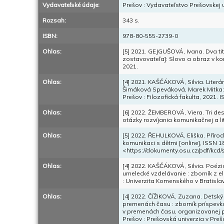
Vydavateľské údaje:
Prešov : Vydavateľstvo Prešovskej u
Rozsah:
343 s.
ISBN:
978-80-555-2739-0
Ohlas:
[5] 2021. GEJGUŠOVÁ, Ivana. Dva tit
zostavovateľa]: Slovo a obraz v ko
2021.
Ohlas:
[4] 2021. KAŠČÁKOVÁ, Silvia. Literár
Šimáková Speváková, Marek Mitka: K 
Prešov : Filozofická fakulta, 2021.
Ohlas:
[6] 2022. ŽEMBEROVÁ, Viera. Tri desa
otázky rozvíjania komunikačnej a lit
Ohlas:
[5] 2022. ŘEHULKOVÁ, Eliška. Přírod
komunikaci s dětmi [online], ISSN 18
<https://dokumenty.osu.cz/pdf/kcd
Ohlas:
[4] 2022. KAŠČÁKOVÁ, Silvia. Poézia
umelecké vzdelávanie : zborník z e
: Univerzita Komenského v Bratislav
Ohlas:
[4] 2022. ČÍŽIKOVÁ, Zuzana. Detský č
premenách času : zborník príspevko
v premenách času, organizovanej pri
Prešov : Prešovská univerzia v Preš