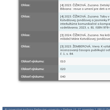
Ohlas:
[4] 2023. ČIŽIKOVÁ, Zuzana. Detský f
Bibiana : revue o umení pre deti a m
Ohlas:
[4] 2023. ČÍŽIKOVÁ, Zuzana. Tabu v
Kotvášovej-Jonášovej a Jasminky Pet
interkultúrne komunikačné a komparat
vzdelávania, 2023, s. 81. ISBN 978
Ohlas:
[3] 2024. ČÍŽIKOVÁ, Zuzana. Na kri
mládež Márie Kotvášovej-Jonášovej
Ohlas:
[3] 2023. ŽEMBEROVÁ, Viera. K vzťahu 
recenzovaný časopis publikující odb
č. 1, s. 84.
Oblasť výskumu:
010
Oblasť výskumu:
020
Oblasť výskumu:
040
© Univerzitná knižnica Prešovskej univerzity v Prešove, Ul. 17. novembra 1, 080 01 Pr