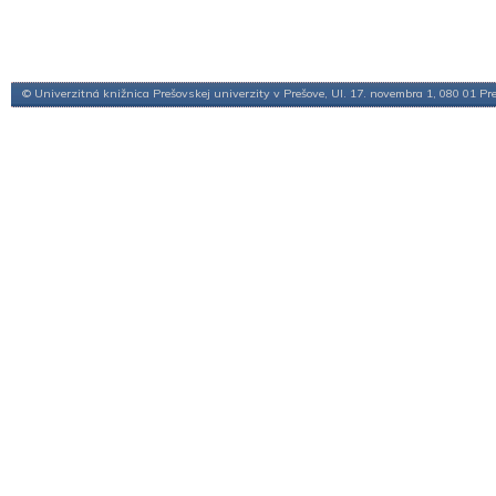
© Univerzitná knižnica Prešovskej univerzity v Prešove, Ul. 17. novembra 1, 080 01 Pr