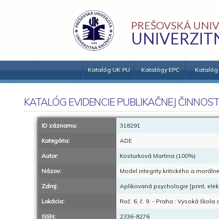
PREŠOVSKÁ UNIV
UNIVERZIT
Katalóg UK PU
Katalógy EPC
Katalóg
KATALÓG EVIDENCIE PUBLIKAČNEJ ČINNOST
ID záznamu:
318291
Kategória:
ADE
Autor:
Kosturková Martina (100%)
Názov:
Model integrity kritického a moráln
Zdroj:
Aplikovaná psychologie [print, ele
Lokácia:
Roč. 6, č. 9. - Praha : Vysoká škola
ISSN:
2336-8276