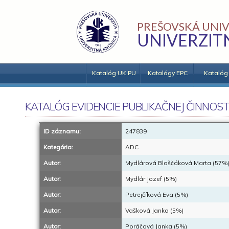
PREŠOVSKÁ UNIV
UNIVERZIT
Katalóg UK PU
Katalógy EPC
Katalóg
KATALÓG EVIDENCIE PUBLIKAČNEJ ČINNOST
ID záznamu:
247839
Kategória:
ADC
Autor:
Mydlárová Blaščáková Marta (57%
Autor:
Mydlár Jozef (5%)
Autor:
Petrejčíková Eva (5%)
Autor:
Vašková Janka (5%)
Autor:
Poráčová Janka (5%)