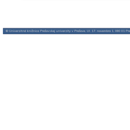
© Univerzitná knižnica Prešovskej univerzity v Prešove, Ul. 17. novembra 1, 080 01 Pr