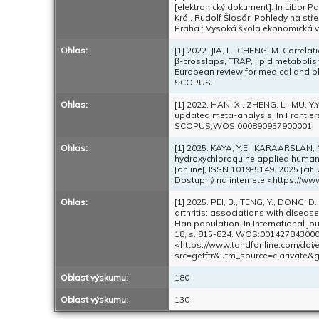
[elektronický dokument]. In Libor 
Král, Rudolf Šlosár: Pohledy na stř
Praha : Vysoká škola ekonomická v
Ohlas:
[1] 2022. JIA, L., CHENG, M. Correl
β-crosslaps, TRAP, lipid metabolis
European review for medical and ph
SCOPUS.
Ohlas:
[1] 2022. HAN, X., ZHENG, L., MU, 
updated meta-analysis. In Frontiers
SCOPUS;WOS:000890957900001.
Ohlas:
[1] 2025. KAYA, Y.E., KARAARSLAN, N.
hydroxychloroquine applied human 
[online], ISSN 1019-5149. 2025 [cit
Dostupný na internete <https://www
Ohlas:
[1] 2025. PEI, B., TENG, Y., DONG,
arthritis: associations with disease
Han population. In International jou
18, s. 815-824. WOS:001427843000
<https://www.tandfonline.com/doi/
src=getftr&utm_source=clarivate&ge
Oblasť výskumu:
180
Oblasť výskumu:
130