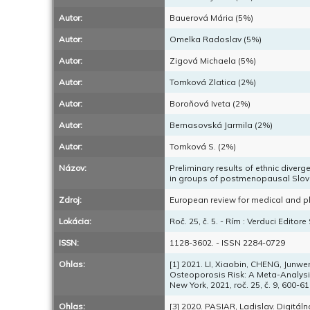
Autor:
Bauerová Mária (5%)
Autor:
Omelka Radoslav (5%)
Autor:
Zigová Michaela (5%)
Autor:
Tomková Zlatica (2%)
Autor:
Boroňová Iveta (2%)
Autor:
Bernasovská Jarmila (2%)
Autor:
Tomková S. (2%)
Názov:
Preliminary results of ethnic div
in groups of postmenopausal Slov
Zdroj:
European review for medical and ph
Lokácia:
Roč. 25, č. 5. - Rím : Verduci Editore
ISSN:
1128-3602. - ISSN 2284-0729
Ohlas:
[1] 2021. LI, Xiaobin, CHENG, Junw
Osteoporosis Risk: A Meta-Analysis
New York, 2021, roč. 25, č. 9, 600-
Ohlas:
[3] 2020. PASIAR, Ladislav. Digitál