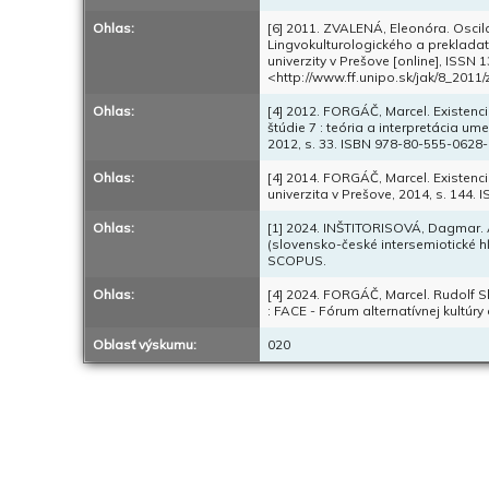
Ohlas:
[6] 2011. ZVALENÁ, Eleonóra. Oscilá
Lingvokulturologického a prekladate
univerzity v Prešove [online], ISSN 1
<http://www.ff.unipo.sk/jak/8_2011
Ohlas:
[4] 2012. FORGÁČ, Marcel. Existen
štúdie 7 : teória a interpretácia um
2012, s. 33. ISBN 978-80-555-0628-
Ohlas:
[4] 2014. FORGÁČ, Marcel. Existenci
univerzita v Prešove, 2014, s. 144.
Ohlas:
[1] 2024. INŠTITORISOVÁ, Dagmar.
(slovensko-české intersemiotické hľa
SCOPUS.
Ohlas:
[4] 2024. FORGÁČ, Marcel. Rudolf Slo
: FACE - Fórum alternatívnej kultúr
Oblasť výskumu:
020