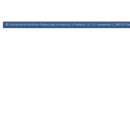
© Univerzitná knižnica Prešovskej univerzity v Prešove, Ul. 17. novembra 1, 080 01 Pr