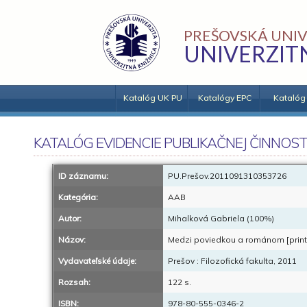
PREŠOVSKÁ UNIV
UNIVERZIT
Katalóg UK PU
Katalógy EPC
Katalóg
KATALÓG EVIDENCIE PUBLIKAČNEJ ČINNOST
ID záznamu:
PU.Prešov.2011091310353726
Kategória:
AAB
Autor:
Mihalková Gabriela (100%)
Názov:
Medzi poviedkou a románom [print] 
Vydavateľské údaje:
Prešov : Filozofická fakulta, 2011
Rozsah:
122 s.
ISBN:
978-80-555-0346-2