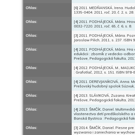
Ohlas:
[6] 2011. MEDŇANSKÁ, Irena. Hudo
1335-0404. 2011, roč. 20, č. 2, s. 28.
Ohlas:
[4] 2011. PODHÁJECKÁ, Mária. Hrová
0032-7220. 2011, roč. 65, č. 6, s. 8.
Ohlas:
[3] 2011. PODHÁJECKÁ, Mária. Pozna
Jaroslaw Pilich, 2011, s. 237. ISBN
Ohlas:
[4] 2011. PODHÁJECKÁ, Mária. Hra 
edukácii : zborník z vedecko-odbor
Prešove, Pedagogická fakulta, 2011
Ohlas:
[4] 2012. PODHÁJECKÁ, M., MAĽUKOV
: Grafotlač, 2012, s. 151. ISBN 978
Ohlas:
[4] 2011. DEREVJANÍKOVÁ, Anna. Met
Prešovský hudobný spolok Súzvuk, 
Ohlas:
[4] 2013. SLÁVIKOVÁ, Zuzana. Kreativ
Prešove, Pedagogická fakulta, 2013
Ohlas:
[4] 2013. ŠIMČÍK, Daniel. Multime
vlastenectva detí predškolského a 
Banská Bystrica : Pedagogická faku
Ohlas:
[3] 2014. ŠIMČÍK, Daniel. Piesne pr
wyzwania i zaniechania w wychowa