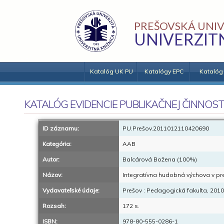
PREŠOVSKÁ UNIV
UNIVERZIT
Katalóg UK PU
Katalógy EPC
Katalóg
KATALÓG EVIDENCIE PUBLIKAČNEJ ČINNOST
ID záznamu:
PU.Prešov.2011012110420690
Kategória:
AAB
Autor:
Balcárová Božena (100%)
Názov:
Integratívna hudobná výchova v pre
Vydavateľské údaje:
Prešov : Pedagogická fakulta, 2010
Rozsah:
172 s.
ISBN:
978-80-555-0286-1