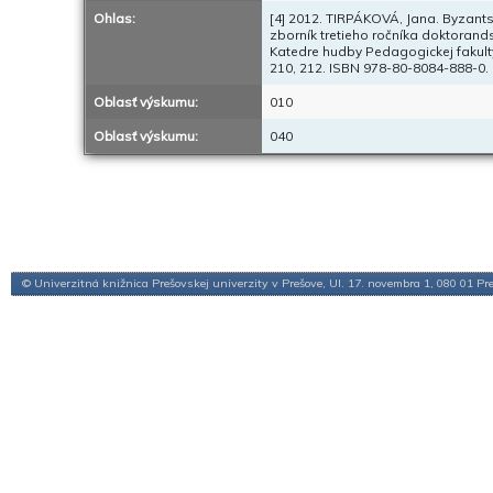
Ohlas:
[4] 2012. TIRPÁKOVÁ, Jana. Byzantské
zborník tretieho ročníka doktorand
Katedre hudby Pedagogickej fakult
210, 212. ISBN 978-80-8084-888-0.
Oblasť výskumu:
010
Oblasť výskumu:
040
© Univerzitná knižnica Prešovskej univerzity v Prešove, Ul. 17. novembra 1, 080 01 Pr