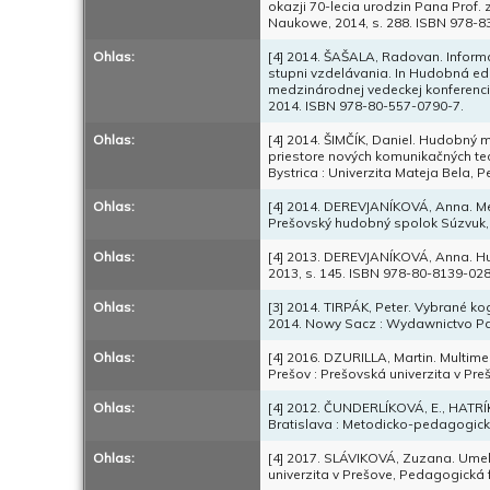
okazji 70-lecia urodzin Pana Prof.
Naukowe, 2014, s. 288. ISBN 978-8
Ohlas:
[4] 2014. ŠAŠALA, Radovan. Infor
stupni vzdelávania. In Hudobná edu
medzinárodnej vedeckej konferencie
2014. ISBN 978-80-557-0790-7.
Ohlas:
[4] 2014. ŠIMČÍK, Daniel. Hudobný 
priestore nových komunikačných te
Bystrica : Univerzita Mateja Bela,
Ohlas:
[4] 2014. DEREVJANÍKOVÁ, Anna. Met
Prešovský hudobný spolok Súzvuk, 
Ohlas:
[4] 2013. DEREVJANÍKOVÁ, Anna. Hud
2013, s. 145. ISBN 978-80-8139-028
Ohlas:
[3] 2014. TIRPÁK, Peter. Vybrané k
2014. Nowy Sacz : Wydawnictvo Pas
Ohlas:
[4] 2016. DZURILLA, Martin. Multi
Prešov : Prešovská univerzita v Pre
Ohlas:
[4] 2012. ČUNDERLÍKOVÁ, E., HATRÍK,
Bratislava : Metodicko-pedagogické
Ohlas:
[4] 2017. SLÁVIKOVÁ, Zuzana. Umele
univerzita v Prešove, Pedagogická 