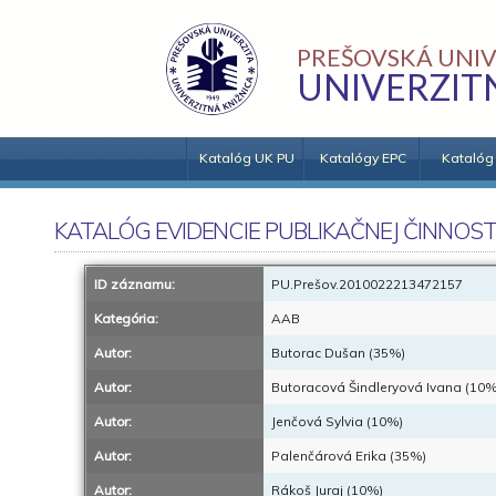
PREŠOVSKÁ UNIV
UNIVERZIT
Katalóg UK PU
Katalógy EPC
Katalóg
KATALÓG EVIDENCIE PUBLIKAČNEJ ČINNOST
ID záznamu:
PU.Prešov.2010022213472157
Kategória:
AAB
Autor:
Butorac Dušan (35%)
Autor:
Butoracová Šindleryová Ivana (10%
Autor:
Jenčová Sylvia (10%)
Autor:
Palenčárová Erika (35%)
Autor:
Rákoš Juraj (10%)