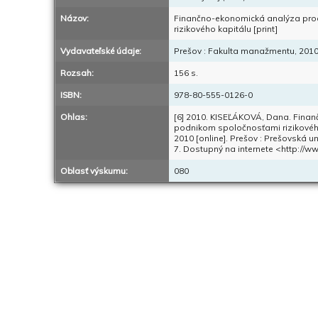
Názov:
Finančno-ekonomická analýza pro
rizikového kapitálu [print]
Vydavateľské údaje:
Prešov : Fakulta manažmentu, 201
Rozsah:
156 s.
ISBN:
978-80-555-0126-0
Ohlas:
[6] 2010. KISEĽÁKOVÁ, Dana. Fina
podnikom spoločnosťami rizikovéh
2010 [online]. Prešov : Prešovská u
7. Dostupný na internete <http://w
Oblasť výskumu:
080