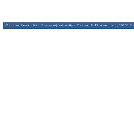
© Univerzitná knižnica Prešovskej univerzity v Prešove, Ul. 17. novembra 1, 080 01 Pr