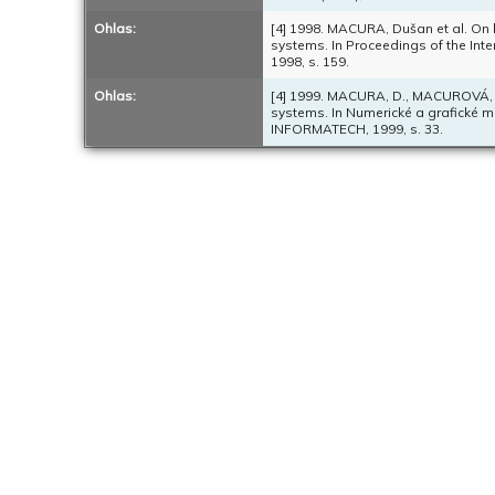
Ohlas:
[4] 1998. MACURA, Dušan et al. On b
systems. In Proceedings of the Inter
1998, s. 159.
Ohlas:
[4] 1999. MACURA, D., MACUROVÁ, A.
systems. In Numerické a grafické me
INFORMATECH, 1999, s. 33.