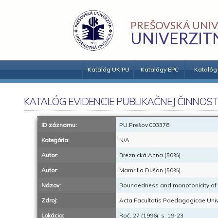
PREŠOVSKÁ UNIV
UNIVERZIT
Katalóg UK PU
Katalógy EPC
Katalóg
KATALÓG EVIDENCIE PUBLIKAČNEJ ČINNOST
ID záznamu:
PU.Prešov.003378
Kategória:
N/A
Autor:
Breznická Anna (50%)
Autor:
Mamrilla Dušan (50%)
Názov:
Boundedness and monotonicity of s
Zdroj:
Acta Facultatis Paedagogicae Unive
Lokácia:
Roč. 27 (1996), s. 19-23