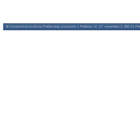
© Univerzitná knižnica Prešovskej univerzity v Prešove, Ul. 17. novembra 1, 080 01 Pr