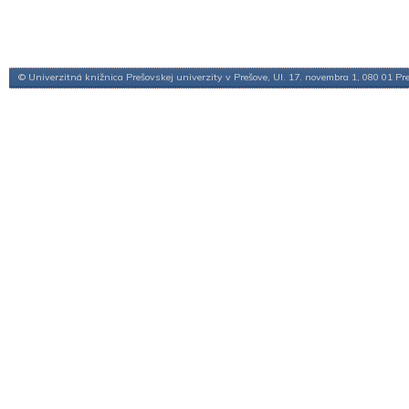
© Univerzitná knižnica Prešovskej univerzity v Prešove, Ul. 17. novembra 1, 080 01 Pr