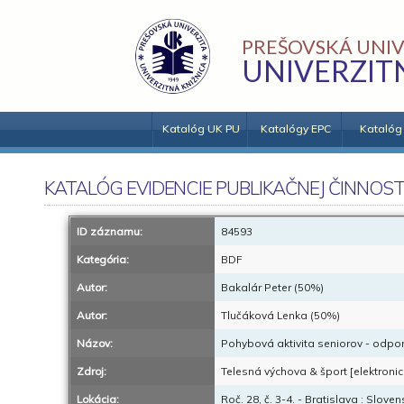
PREŠOVSKÁ UNIV
UNIVERZIT
Katalóg UK PU
Katalógy EPC
Katalóg
KATALÓG EVIDENCIE PUBLIKAČNEJ ČINNOST
ID záznamu:
84593
Kategória:
BDF
Autor:
Bakalár Peter (50%)
Autor:
Tlučáková Lenka (50%)
Názov:
Pohybová aktivita seniorov - odporú
Zdroj:
Telesná výchova & šport [elektronic
Lokácia:
Roč. 28, č. 3-4. - Bratislava : Slov