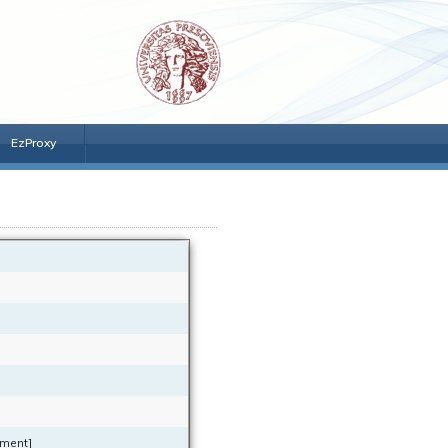
EzProxy
ument]