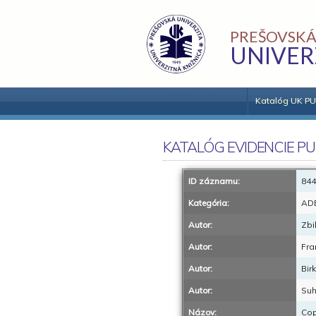
PREŠOVSKÁ
UNIVER
Katalóg UK PU
KATALÓG EVIDENCIE PU
ID záznamu:
844
Kategória:
AD
Autor:
Zbi
Autor:
Fra
Autor:
Bir
Autor:
Suh
Názov:
Cop