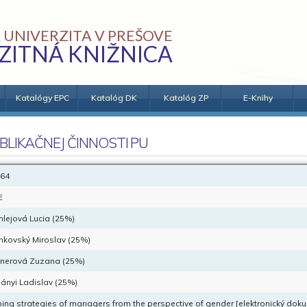
 UNIVERZITA V PREŠOVE
ZITNÁ KNIŽNICA
Katalógy EPC
Katalóg DK
Katalóg ZP
E-Knihy
BLIKAČNEJ ČINNOSTI PU
64
E
hlejová Lucia (25%)
nkovský Miroslav (25%)
knerová Zuzana (25%)
ányi Ladislav (25%)
ing strategies of managers from the perspective of gender [elektronický dok