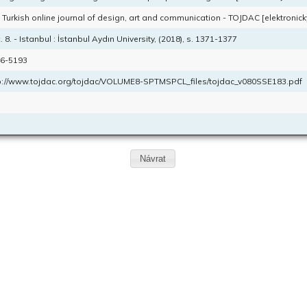
 Turkish online journal of design, art and communication - TOJDAC [elektronic
. 8. - Istanbul : İstanbul Aydın University, (2018), s. 1371-1377
6-5193
p://www.tojdac.org/tojdac/VOLUME8-SPTMSPCL_files/tojdac_v080SSE183.pdf