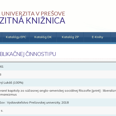
 UNIVERZITA V PREŠOVE
ZITNÁ KNIŽNICA
Katalógy EPC
Katalóg DK
Katalóg ZP
E-Knihy
BLIKAČNEJ ČINNOSTI PU
61
B
ný Lukáš (100%)
rané kapitoly zo súčasnej anglo-americkej sociálnej filozofie [print] : liberal
omarxizmus
šov : Vydavateľstvo Prešovskej univerzity, 2018
 s.