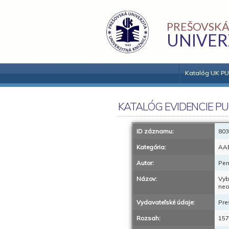
PREŠOVSKÁ
UNIVER
Katalóg UK PU
KATALÓG EVIDENCIE PU
ID záznamu:
803
Kategória:
AA
Autor:
Per
Názov:
Vyb
ne
Vydavateľské údaje:
Pre
Rozsah:
157