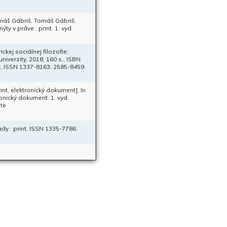
omáš Gábriš, Tomáš Gábriš,
 v práve : print. 1. vyd.
kej sociálnej filozofie:
iverzity, 2018, 160 s., ISBN
nt, ISSN 1337-8163; 2585-8459.
t, elektronický dokument]. In
nický dokument. 1. vyd.
ete
ady : print, ISSN 1335-7786.