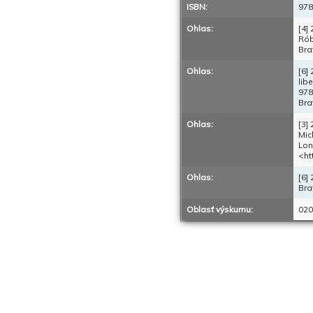
ISBN:
978
Ohlas:
[4]
Rób
Bra
Ohlas:
[6]
lib
978
Bra
Ohlas:
[3]
Mic
Lon
<ht
Ohlas:
[6]
Bra
Oblasť výskumu:
020