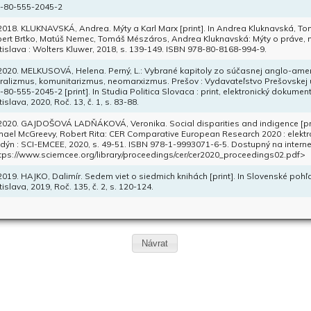
-80-555-2045-2
 2018. KLUKNAVSKÁ, Andrea. Mýty a Karl Marx [print]. In Andrea Kluknavská, T
ert Brtko, Matúš Nemec, Tomáš Mészáros, Andrea Kluknavská: Mýty o práve, mýty
tislava : Wolters Kluwer, 2018, s. 139-149. ISBN 978-80-8168-994-9.
 2020. MELKUSOVÁ, Helena. Perný, L.: Vybrané kapitoly zo súčasnej anglo-americ
eralizmus, komunitarizmus, neomarxizmus. Prešov : Vydavateľstvo Prešovskej un
-80-555-2045-2 [print]. In Studia Politica Slovaca : print, elektronický dokume
tislava, 2020, Roč. 13, č. 1, s. 83-88.
 2020. GAJDOŠOVÁ LADŇÁKOVÁ, Veronika. Social disparities and indigence [prin
hael McGreevy, Robert Rita: CER Comparative European Research 2020 : elektro
dýn : SCI-EMCEE, 2020, s. 49-51. ISBN 978-1-9993071-6-5. Dostupný na intern
tps://www.sciemcee.org/library/proceedings/cer/cer2020_proceedings02.pdf>
 2019. HAJKO, Dalimír. Sedem viet o siedmich knihách [print]. In Slovenské pohľ
tislava, 2019, Roč. 135, č. 2, s. 120-124.