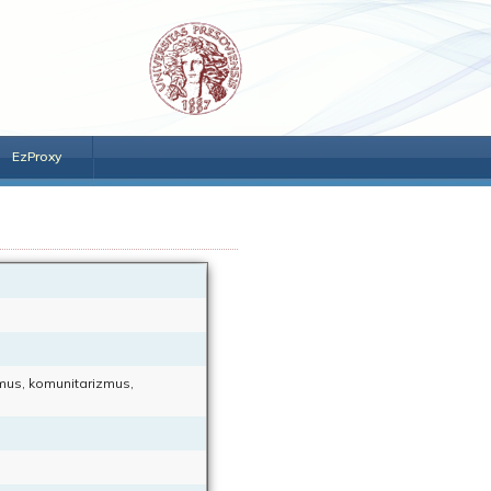
EzProxy
izmus, komunitarizmus,