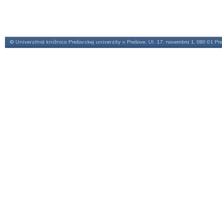
© Univerzitná knižnica Prešovskej univerzity v Prešove, Ul. 17. novembra 1, 080 01 Pr