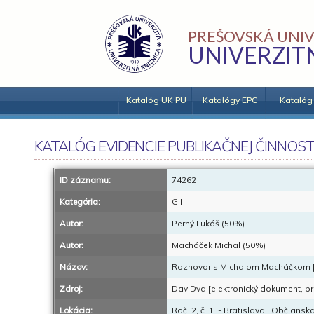
PREŠOVSKÁ UNIV
UNIVERZIT
Katalóg UK PU
Katalógy EPC
Katalóg
KATALÓG EVIDENCIE PUBLIKAČNEJ ČINNOST
ID záznamu:
74262
Kategória:
GII
Autor:
Perný Lukáš (50%)
Autor:
Macháček Michal (50%)
Názov:
Rozhovor s Michalom Macháčkom [
Zdroj:
Dav Dva [elektronický dokument, pri
Lokácia:
Roč. 2, č. 1. - Bratislava : Občiansk