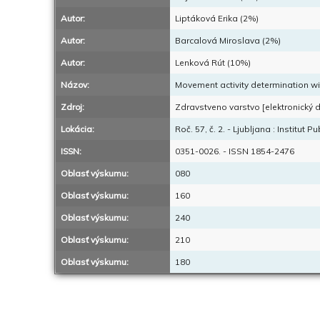
Autor:
Liptáková Erika (2%)
Autor:
Barcalová Miroslava (2%)
Autor:
Lenková Rút (10%)
Názov:
Movement activity determination with
Zdroj:
Zdravstveno varstvo [elektronický d
Lokácia:
Roč. 57, č. 2. - Ljubljana : Institut 
ISSN:
0351-0026. - ISSN 1854-2476
Oblasť výskumu:
080
Oblasť výskumu:
160
Oblasť výskumu:
240
Oblasť výskumu:
210
Oblasť výskumu:
180