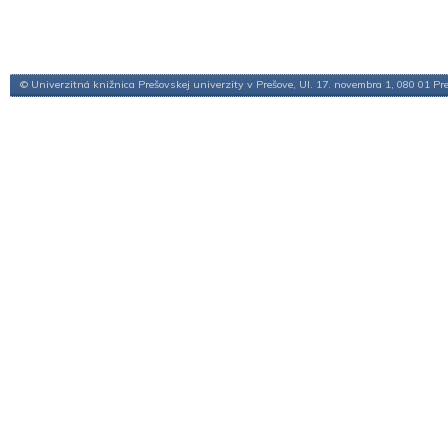
© Univerzitná knižnica Prešovskej univerzity v Prešove, Ul. 17. novembra 1, 080 01 Pr