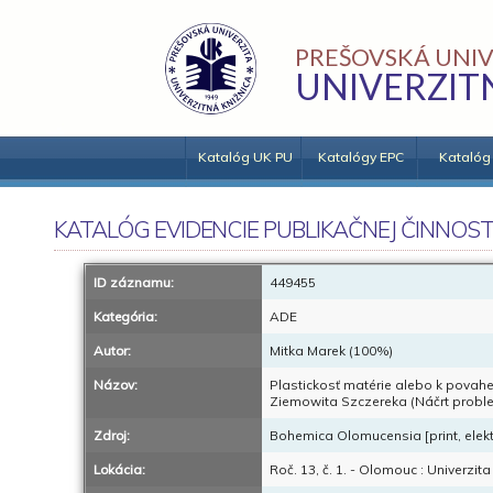
PREŠOVSKÁ UNIV
UNIVERZIT
Katalóg UK PU
Katalógy EPC
Katalóg
KATALÓG EVIDENCIE PUBLIKAČNEJ ČINNOST
ID záznamu:
449455
Kategória:
ADE
Autor:
Mitka Marek (100%)
Názov:
Plastickosť matérie alebo k pova
Ziemowita Szczereka (Náčrt problema
Zdroj:
Bohemica Olomucensia [print, elekt
Lokácia:
Roč. 13, č. 1. - Olomouc : Univerzi