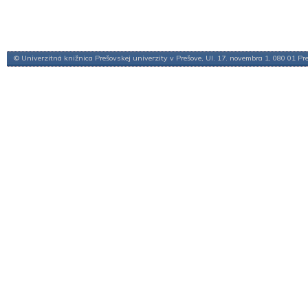
© Univerzitná knižnica Prešovskej univerzity v Prešove, Ul. 17. novembra 1, 080 01 Pr