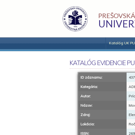
PREŠOVSKÁ
UNIVER
Katalóg UK PU
KATALÓG EVIDENCIE PU
ID záznamu:
437
Kategória:
AD
Autor:
Prí
Názov:
Mod
Zdroj:
Ele
Lokácia:
Roč
ISSN:
269