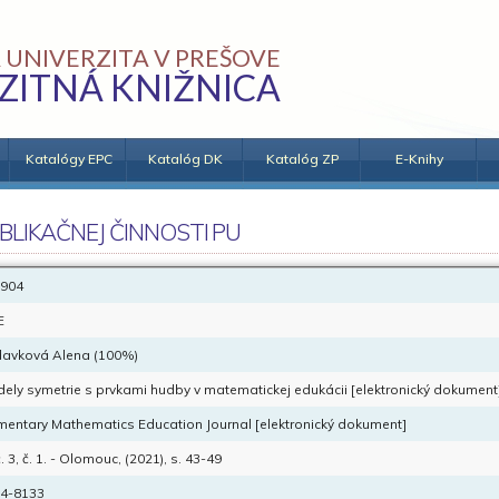
 UNIVERZITA V PREŠOVE
ZITNÁ KNIŽNICA
Katalógy EPC
Katalóg DK
Katalóg ZP
E-Knihy
BLIKAČNEJ ČINNOSTI PU
904
E
davková Alena (100%)
ely symetrie s prvkami hudby v matematickej edukácii [elektronický dokument
mentary Mathematics Education Journal [elektronický dokument]
. 3, č. 1. - Olomouc, (2021), s. 43-49
4-8133