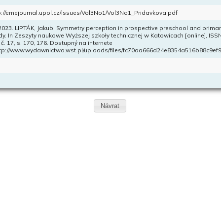
p://emejournal.upol.cz/Issues/Vol3No1/Vol3No1_Pridavkova.pdf
 2023. LIPTÁK, Jakub. Symmetry perception in prospective preschool and primary
dy. In Zeszyty naukowe Wyższej szkoły technicznej w Katowicach [online], ISSN
, č. 17, s. 170, 176. Dostupný na internete
tp://www.wydawnictwo.wst.pl/uploads/files/fc70aa666d24e8354a516b88c9ef