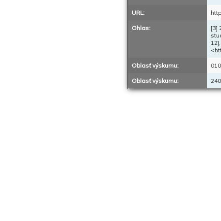
URL:
htt
Ohlas:
[3]
stu
12]
<ht
Oblasť výskumu:
010
Oblasť výskumu:
240