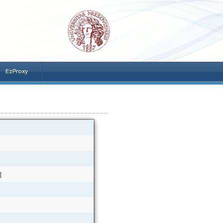
EzProxy
]