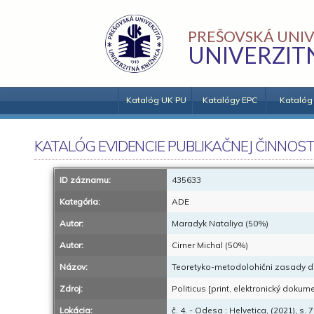
PREŠOVSKÁ UNIV
UNIVERZIT
Katalóg UK PU
Katalógy EPC
Katalóg
KATALÓG EVIDENCIE PUBLIKAČNEJ ČINNOST
ID záznamu:
435633
Kategória:
ADE
Autor:
Maradyk Nataliya (50%)
Autor:
Cirner Michal (50%)
Názov:
Teoretyko-metodolohični zasady dos
Zdroj:
Politicus [print, elektronický dokume
Lokácia:
č. 4. - Odesa : Helvetica, (2021), s. 