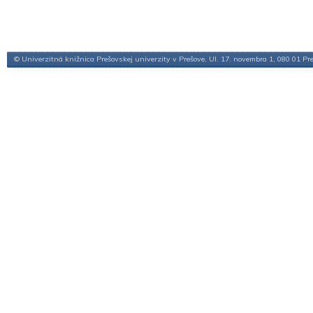
© Univerzitná knižnica Prešovskej univerzity v Prešove, Ul. 17. novembra 1, 080 01 Pr