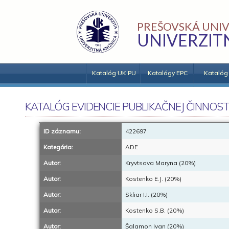
PREŠOVSKÁ UNIV
UNIVERZIT
Katalóg UK PU
Katalógy EPC
Katalóg
KATALÓG EVIDENCIE PUBLIKAČNEJ ČINNOST
ID záznamu:
422697
Kategória:
ADE
Autor:
Kryvtsova Maryna (20%)
Autor:
Kostenko E.J. (20%)
Autor:
Skliar I.I. (20%)
Autor:
Kostenko S.B. (20%)
Autor:
Šalamon Ivan (20%)