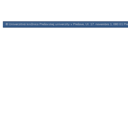
© Univerzitná knižnica Prešovskej univerzity v Prešove, Ul. 17. novembra 1, 080 01 Pr