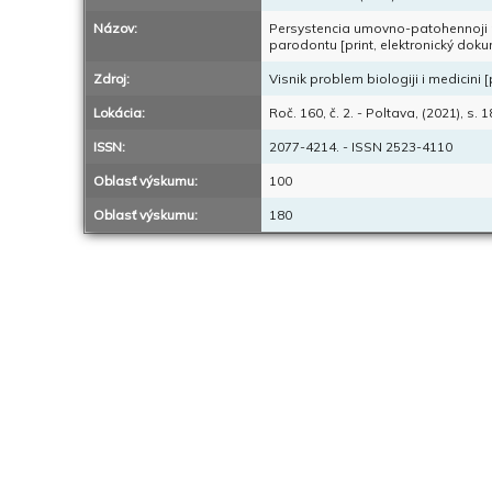
Názov:
Persystencia umovno-patohennoji m
parodontu [print, elektronický dok
Zdroj:
Visnik problem biologiji i medicini 
Lokácia:
Roč. 160, č. 2. - Poltava, (2021), s. 
ISSN:
2077-4214. - ISSN 2523-4110
Oblasť výskumu:
100
Oblasť výskumu:
180