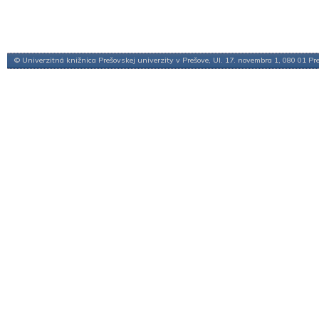
© Univerzitná knižnica Prešovskej univerzity v Prešove, Ul. 17. novembra 1, 080 01 Pr