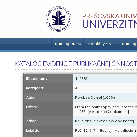
PREŠOVSKÁ UNIV
UNIVERZIT
Katalóg UK PU
Katalógy EPC
Katalóg
KATALÓG EVIDENCIE PUBLIKAČNEJ ČINNOST
ID záznamu:
419685
Kategória:
ADC
Autor:
Porubec Daniel (100%)
Názov:
From the philosophy of cult to the 
+1937) [elektronický dokument]
Zdroj:
Religions [elektronický dokument]
Lokácia:
Roč. 12, č. 7. - Bazilej : Multidiscipl