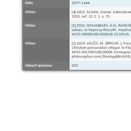
ISSN:
2077-1444
Ohlas:
[4] 2022. SLIVKA, Daniel. Aškenázs
2022, roč. 22, č. 1, s. 75.
Ohlas:
[1] 2022. NYSANBAEV, A.N., BARLY
values. In Voprosy filosofii : naučno
WOS:000901951000018; SCOPUS.
Ohlas:
[1] 2024. VALČO, M., BÍROVÁ, J. Fre
Christian personalist critique. In Fil
WOS:001305318100006. Dostupný n
philosophia.com/_files/ugd/dcdc
Oblasť výskumu:
020