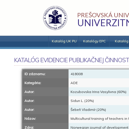
PREŠOVSKÁ UNIV
UNIVERZIT
Katalóg UK PU
Katalógy EPC
Katalóg
KATALÓG EVIDENCIE PUBLIKAČNEJ ČINNOST
ID záznamu:
418008
Kategória:
ADE
Autor:
Kozubovska Irina Vasylivna (60%)
Autor:
Sidun L. (20%)
Autor:
Šebeň Vladimír (20%)
Názov:
Multicultural training of teachers i
Zdroj:
Norwegian journal of development of