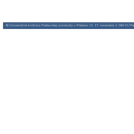
© Univerzitná knižnica Prešovskej univerzity v Prešove, Ul. 17. novembra 1, 080 01 Pr