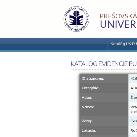
PREŠOVSKÁ
UNIVER
Katalóg UK PU
KATALÓG EVIDENCIE PU
ID záznamu:
416
Kategória:
AD
Autor:
Šlo
Názov:
Vzť
ele
Zdroj:
Čes
Lokácia:
Roč