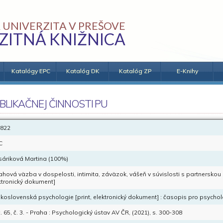
 UNIVERZITA V PREŠOVE
ZITNÁ KNIŽNICA
Katalógy EPC
Katalóg DK
Katalóg ZP
E-Knihy
BLIKAČNEJ ČINNOSTI PU
822
C
sáriková Martina (100%)
ahová väzba v dospelosti, intimita, záväzok, vášeň v súvislosti s partnerskou
ktronický dokument]
koslovenská psychologie [print, elektronický dokument] : časopis pro psycholo
. 65, č. 3. - Praha : Psychologický ústav AV ČR, (2021), s. 300-308