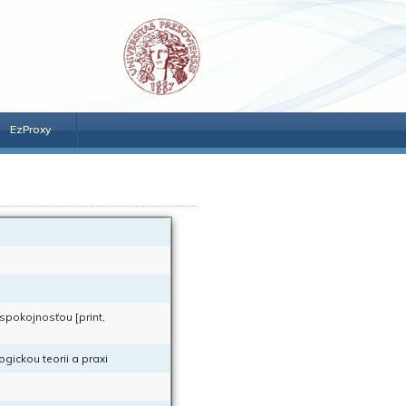
EzProxy
 spokojnosťou [print,
gickou teorii a praxi