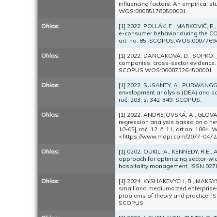
influencing factors: An empirical stu
WOS:000851780500001.
Ohlas:
[1] 2022. POLLÁK, F., MARKOVIČ, P.,
e-consumer behavior during the COV
art. no. 85. SCOPUS;WOS:0007769
Ohlas:
[1] 2022. DANCÁKOVÁ, D., SOPKO, J.,
companies: cross-sector evidence. I
SCOPUS;WOS:000873264500001.
Ohlas:
[1] 2022. SUSANTY, A., PURWANGGONO
envelopment analysis (DEA) and so
roč. 203, s. 342-349. SCOPUS.
Ohlas:
[1] 2022. ANDREJOVSKÁ, A., GLOVA, J
regression analysis based on a new 
10-05], roč. 12, č. 11, art no. 18
<https://www.mdpi.com/2077-0472
Ohlas:
[1] 0202. OUKIL, A., KENNEDY, R.E., 
approach for optimizing sector-wide 
hospitality management, ISSN 027
Ohlas:
[1] 2024. KYSHAKEVYCH, B., MAKSYSHK
small and mediumsized enterprises 
problems of theory and practice, I
SCOPUS.