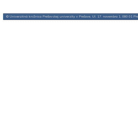
© Univerzitná knižnica Prešovskej univerzity v Prešove, Ul. 17. novembra 1, 080 01 Pr