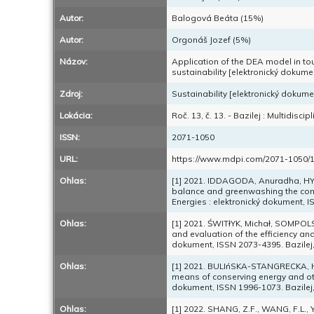
Autor:
Balogová Beáta (15%)
Autor:
Orgonáš Jozef (5%)
Názov:
Application of the DEA model in to
sustainability [elektronický dokume
Zdroj:
Sustainability [elektronický dokume
Lokácia:
Roč. 13, č. 13. - Bazilej : Multidiscip
ISSN:
2071-1050
URL:
https://www.mdpi.com/2071-1050/1
Ohlas:
[1] 2021. IDDAGODA, Anuradha, HY
balance and greenwashing the constr
Energies : elektronický dokument, I
Ohlas:
[1] 2021. ŚWITłYK, Michał, SOMP
and evaluation of the efficiency and
dokument, ISSN 2073-4395. Bazilej, 
Ohlas:
[1] 2021. BULIńSKA-STANGRECKA, H
means of conserving energy and othe
dokument, ISSN 1996-1073. Bazilej,
Ohlas:
[1] 2022. SHANG, Z.F., WANG, F.L., Y