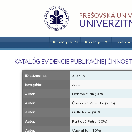
PREŠOVSKÁ UNIV
UNIVERZIT
Katalóg UK PU
Katalógy EPC
Katalóg
KATALÓG EVIDENCIE PUBLIKAČNEJ ČINNOST
ID záznamu:
315806
Kategória:
ADC
Autor:
Dobrovič Ján (20%)
Autor:
Čabinová Veronika (20%)
Autor:
Gallo Peter (20%)
Autor:
Pártlová Petra (10%)
Autor:
Váchal Jan (10%)