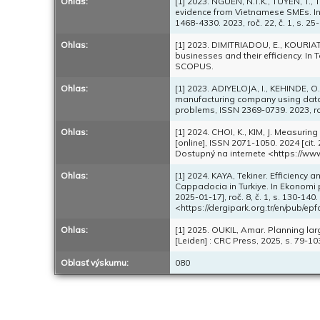
Ohlas:
[1] 2023. NGUEN, N.T.K., TUYEN, T., 
evidence from Vietnamese SMEs. In
1468-4330. 2023, roč. 22, č. 1, s. 2
Ohlas:
[1] 2023. DIMITRIADOU, E., KOURIA
businesses and their efficiency. In 
SCOPUS.
Ohlas:
[1] 2023. ADIYELOJA, I., KEHINDE, O
manufacturing company using data 
problems, ISSN 2369-0739. 2023, roč
Ohlas:
[1] 2024. CHOI, K., KIM, J. Measurin
[online], ISSN 2071-1050. 2024 [cit
Dostupný na internete <https://w
Ohlas:
[1] 2024. KAYA, Tekiner. Efficiency 
Cappadocia in Turkiye. In Ekonomi po
2025-01-17], roč. 8, č. 1, s. 130-
<https://dergipark.org.tr/en/pub/e
Ohlas:
[1] 2025. OUKIL, Amar. Planning lar
[Leiden] : CRC Press, 2025, s. 79-
Oblasť výskumu:
080