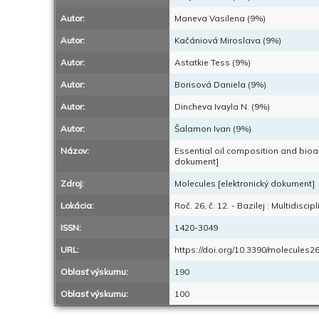
Autor:
Maneva Vasilena (9%)
Autor:
Kačániová Miroslava (9%)
Autor:
Astatkie Tess (9%)
Autor:
Borisová Daniela (9%)
Autor:
Dincheva Ivayla N. (9%)
Autor:
Šalamon Ivan (9%)
Názov:
Essential oil composition and bioac
dokument]
Zdroj:
Molecules [elektronický dokument]
Lokácia:
Roč. 26, č. 12. - Bazilej : Multidiscip
ISSN:
1420-3049
URL:
https://doi.org/10.3390/molecules
Oblasť výskumu:
190
Oblasť výskumu:
100