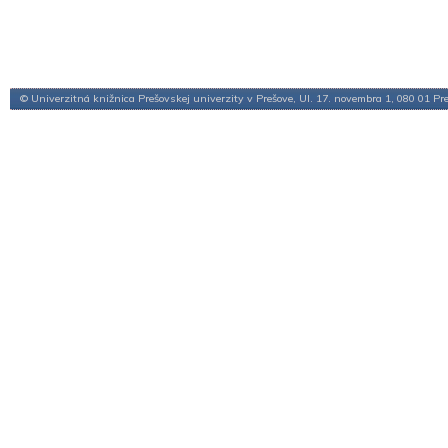
© Univerzitná knižnica Prešovskej univerzity v Prešove, Ul. 17. novembra 1, 080 01 Pr