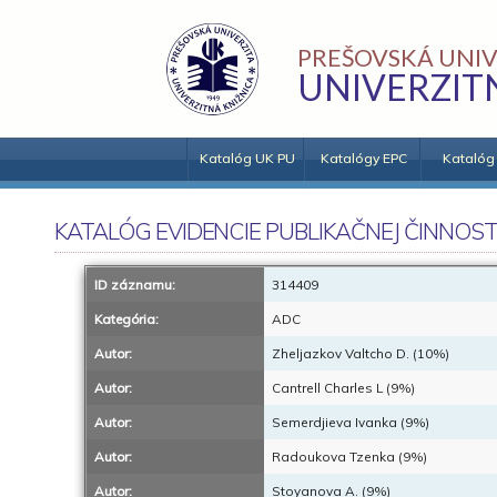
PREŠOVSKÁ UNIV
UNIVERZIT
Katalóg UK PU
Katalógy EPC
Katalóg
KATALÓG EVIDENCIE PUBLIKAČNEJ ČINNOST
ID záznamu:
314409
Kategória:
ADC
Autor:
Zheljazkov Valtcho D. (10%)
Autor:
Cantrell Charles L (9%)
Autor:
Semerdjieva Ivanka (9%)
Autor:
Radoukova Tzenka (9%)
Autor:
Stoyanova A. (9%)