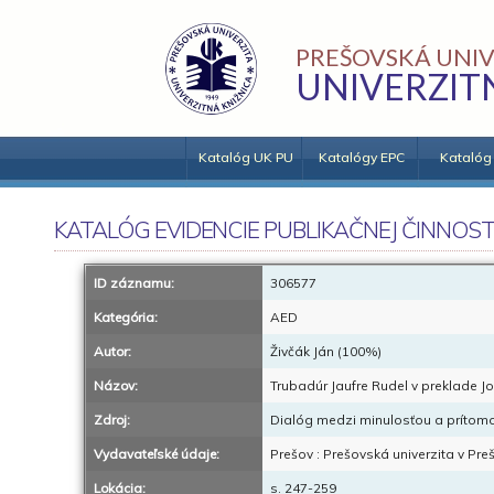
PREŠOVSKÁ UNIV
UNIVERZIT
Katalóg UK PU
Katalógy EPC
Katalóg
KATALÓG EVIDENCIE PUBLIKAČNEJ ČINNOST
ID záznamu:
306577
Kategória:
AED
Autor:
Živčák Ján (100%)
Názov:
Trubadúr Jaufre Rudel v preklade Jo
Zdroj:
Dialóg medzi minulosťou a prítomo
Vydavateľské údaje:
Prešov : Prešovská univerzita v Pre
Lokácia:
s. 247-259