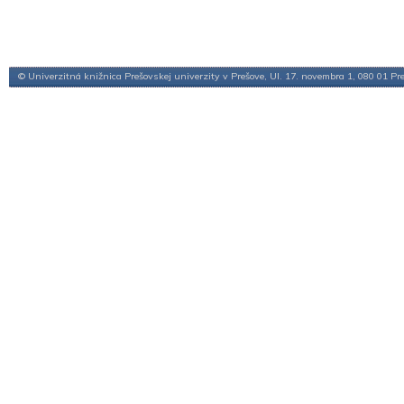
© Univerzitná knižnica Prešovskej univerzity v Prešove, Ul. 17. novembra 1, 080 01 Pr