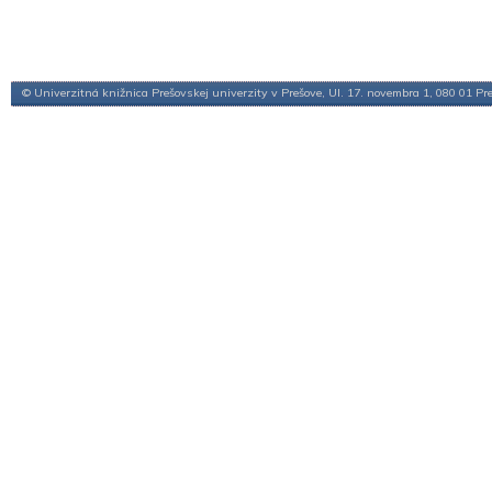
© Univerzitná knižnica Prešovskej univerzity v Prešove, Ul. 17. novembra 1, 080 01 Pr