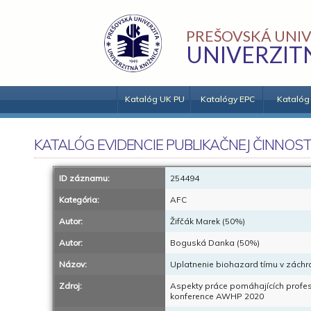
PREŠOVSKÁ UNIV
UNIVERZIT
Katalóg UK PU
Katalógy EPC
Katalóg
KATALÓG EVIDENCIE PUBLIKAČNEJ ČINNOST
ID záznamu:
254494
Kategória:
AFC
Autor:
Žifčák Marek (50%)
Autor:
Boguská Danka (50%)
Názov:
Uplatnenie biohazard tímu v záchr
Zdroj:
Aspekty práce pomáhajících profesí
konference AWHP 2020