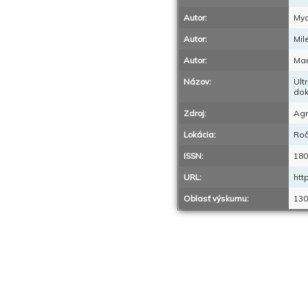
Autor:
Myd
Autor:
Mil
Autor:
Mar
Názov:
Ult
dok
Zdroj:
Agr
Lokácia:
Roč
ISSN:
180
URL:
htt
Oblasť výskumu:
130