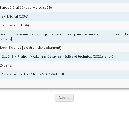
lárová Blaščáková Marta (10%)
erski Michal (10%)
getín Milan (10%)
rasound measurements of goats mammary gland cisterns during lactation. First
ument]
itech Science [elektronický dokument]
. 21, č. 2. - Praha : Výzkumný ústav zemědělské techniky, (2021), s. 1-3
2-8942
p://www.agritech.cz/clanky/2021-2-1.pdf