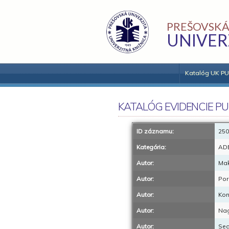
PREŠOVSKÁ
UNIVER
Katalóg UK PU
KATALÓG EVIDENCIE PU
ID záznamu:
250
Kategória:
AD
Autor:
Mak
Autor:
Por
Autor:
Kon
Autor:
Nag
Autor:
Sed