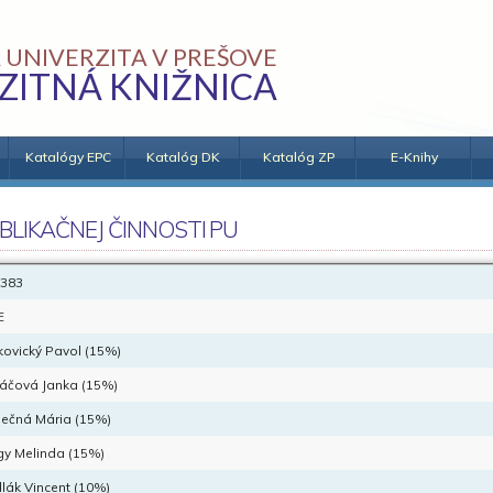
 UNIVERZITA V PREŠOVE
ZITNÁ KNIŽNICA
Katalógy EPC
Katalóg DK
Katalóg ZP
E-Knihy
BLIKAČNEJ ČINNOSTI PU
383
E
ovický Pavol (15%)
áčová Janka (15%)
ečná Mária (15%)
y Melinda (15%)
lák Vincent (10%)