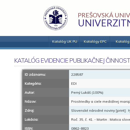
PREŠOVSKÁ UNIV
UNIVERZIT
Katalóg UK PU
Katalógy EPC
Katalóg
KATALÓG EVIDENCIE PUBLIKAČNEJ ČINNOST
ID záznamu:
228587
Kategória:
EDI
Autor:
Perný Lukáš (100%)
Názov:
Prostriedky a ciele mediálnej manipu
Zdroj:
Slovenské národné noviny [print] : 
Lokácia:
Roč. 35, č. 41. - Martin : Matica slov
ISSN:
0862-8823