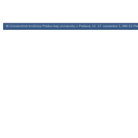
© Univerzitná knižnica Prešovskej univerzity v Prešove, Ul. 17. novembra 1, 080 01 Pr