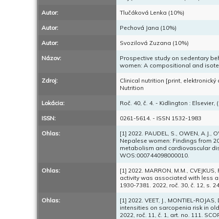
Autor:
Tlučáková Lenka (10%)
Autor:
Pechová Jana (10%)
Autor:
Svozilová Zuzana (10%)
Názov:
Prospective study on sedentary be
women: A compositional and isotemp
Zdroj:
Clinical nutrition [print, elektronic
Nutrition
Lokácia:
Roč. 40, č. 4. - Kidlington : Elsevier
ISSN:
0261-5614. - ISSN 1532-1983
Ohlas:
[1] 2022. PAUDEL, S., OWEN, A.J., O
Nepalese women: Findings from 200
metabolism and cardiovascular dise
WOS:000744098000010.
Ohlas:
[1] 2022. MARRON, M.M., CVEJKUS, R
activity was associated with less a
1930-7381. 2022, roč. 30, č. 12, 
Ohlas:
[1] 2022. VEET, J., MONTIEL-ROJAS, D.
intensities on sarcopenia risk in ol
2022, roč. 11, č. 1, art. no. 111.