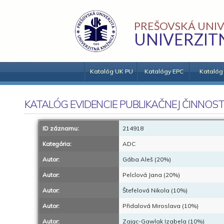
PREŠOVSKÁ UNIV
UNIVERZIT
Katalóg UK PU
Katalógy EPC
Katalóg
KATALÓG EVIDENCIE PUBLIKAČNEJ ČINNOST
ID záznamu:
214918
Kategória:
ADC
Autor:
Gába Aleš (20%)
Autor:
Pelclová Jana (20%)
Autor:
Štefelová Nikola (10%)
Autor:
Přidalová Miroslava (10%)
Autor:
Zając-Gawlak Izabela (10%)