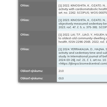
Ohlas:
[1] 2022. KINOSHITA, K., OZATO, N.
activity with cardiometabolic health 
art. no. 2262. SCOPUS; WOS:0007
Ohlas:
[1] 2023. KINOSHITA, K., OZATO, N.
objectively measured sedentary beha
2023, roč. 47, č. 5, s. 375-381. 
Ohlas:
[1] 2022. LAI, T.F., LIAO, Y., HSUEH,
to oldest-old community-dwelling ol
health, ISSN 2296-2565. 2022, roč.
Ohlas:
[1] 2024. YERRAKALVA, D., HAJNA, S
activity and sedentary time and su
study. In International journal of be
2024-03-26], roč. 21, č. 1, art no
<https://ijbnpa.biomedcentral.com
Oblasť výskumu:
210
Oblasť výskumu:
010