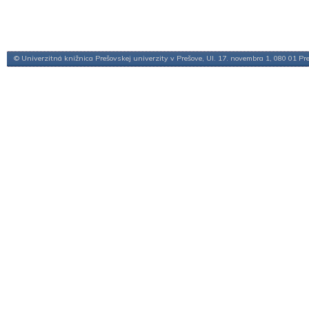
© Univerzitná knižnica Prešovskej univerzity v Prešove, Ul. 17. novembra 1, 080 01 Pr