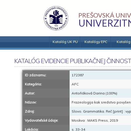
PREŠOVSKÁ UNIV
UNIVERZIT
Katalóg UK PU
Katalógy EPC
Katalóg
KATALÓG EVIDENCIE PUBLIKAČNEJ ČINNOST
ID záznamu:
172387
Kategória:
AFC
Autor:
Antoňáková Darina (100%)
Názov:
Frazeologija kak sredstvo povyšenij
Zdroj:
Slovo. Grammatika. Reč [print] : vy
Vydavateľské údaje:
Moskva : MAKS Press, 2019
Lokácia:
s. 33-34