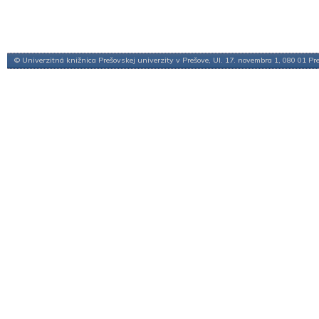
© Univerzitná knižnica Prešovskej univerzity v Prešove, Ul. 17. novembra 1, 080 01 Pr