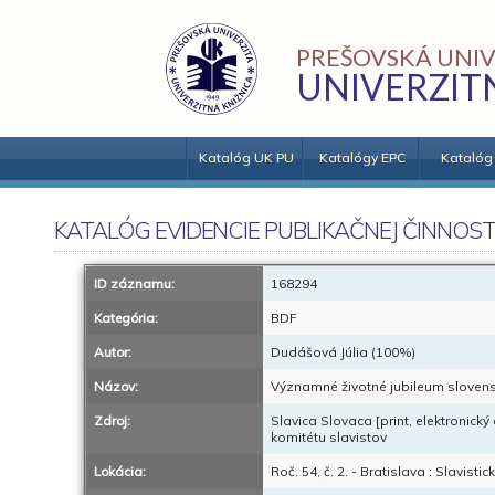
PREŠOVSKÁ UNIV
UNIVERZIT
Katalóg UK PU
Katalógy EPC
Katalóg
KATALÓG EVIDENCIE PUBLIKAČNEJ ČINNOST
ID záznamu:
168294
Kategória:
BDF
Autor:
Dudášová Júlia (100%)
Názov:
Významné životné jubileum slovensk
Zdroj:
Slavica Slovaca [print, elektronic
komitétu slavistov
Lokácia:
Roč. 54, č. 2. - Bratislava : Slavist