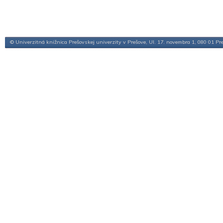
© Univerzitná knižnica Prešovskej univerzity v Prešove, Ul. 17. novembra 1, 080 01 Pr