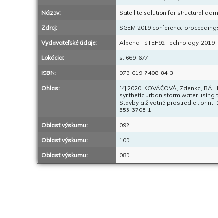
Názov:
Satellite solution for structural da
Zdroj:
SGEM 2019 conference proceedings 
Vydavateľské údaje:
Albena : STEF92 Technology, 2019
Lokácia:
s. 669-677
ISBN:
978-619-7408-84-3
Ohlas:
[4] 2020. KOVÁČOVÁ, Zdenka, BÁLI
synthetic urban storm water using 
Stavby a životné prostredie : print. 
553-3708-1.
Oblasť výskumu:
092
Oblasť výskumu:
100
Oblasť výskumu:
080