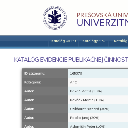
PREŠOVSKÁ UNIV
UNIVERZIT
Katalóg UK PU
Katalógy EPC
Katalóg
KATALÓG EVIDENCIE PUBLIKAČNEJ ČINNOST
ID záznamu:
165379
Kategória:
AFC
Autor:
Bakoň Matúš (30%)
Autor:
Rovňák Martin (10%)
Autor:
Czikhardt Richard (30%)
Autor:
Papčo Juraj (20%)
Autor:
Adamišin Peter (10%)