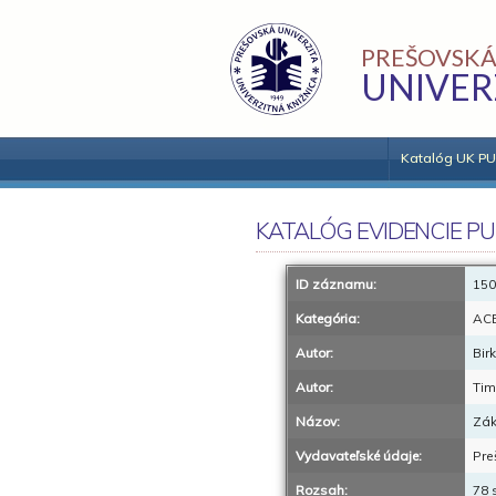
PREŠOVSKÁ
UNIVER
Katalóg UK PU
KATALÓG EVIDENCIE PU
ID záznamu:
150
Kategória:
AC
Autor:
Bir
Autor:
Tim
Názov:
Zák
Vydavateľské údaje:
Pre
Rozsah:
78 