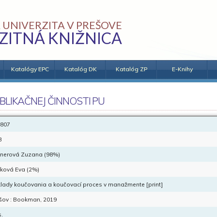
 UNIVERZITA V PREŠOVE
ZITNÁ KNIŽNICA
Katalógy EPC
Katalóg DK
Katalóg ZP
E-Knihy
BLIKAČNEJ ČINNOSTI PU
807
B
knerová Zuzana (98%)
ková Eva (2%)
lady koučovania a koučovací proces v manažmente [print]
šov : Bookman, 2019
s.