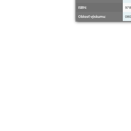
ISBN:
978
Oblasť výskumu:
080