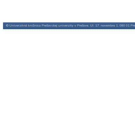
© Univerzitná knižnica Prešovskej univerzity v Prešove, Ul. 17. novembra 1, 080 01 Pr