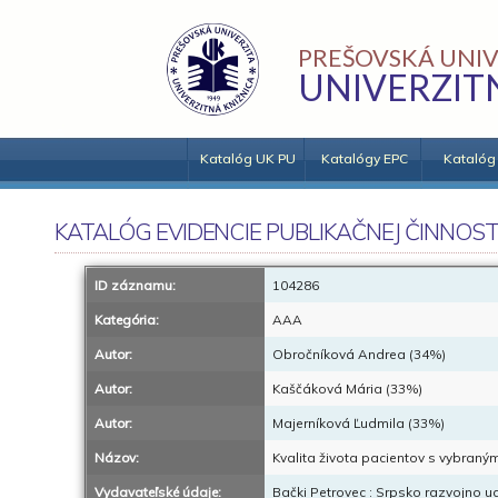
PREŠOVSKÁ UNIV
UNIVERZIT
Katalóg UK PU
Katalógy EPC
Katalóg
KATALÓG EVIDENCIE PUBLIKAČNEJ ČINNOST
ID záznamu:
104286
Kategória:
AAA
Autor:
Obročníková Andrea (34%)
Autor:
Kaščáková Mária (33%)
Autor:
Majerníková Ľudmila (33%)
Názov:
Kvalita života pacientov s vybraný
Vydavateľské údaje:
Bački Petrovec : Srpsko razvojno u