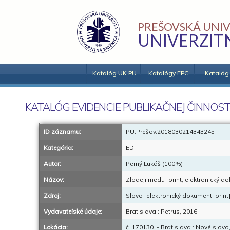
PREŠOVSKÁ UNIV
UNIVERZIT
Katalóg UK PU
Katalógy EPC
Katalóg
KATALÓG EVIDENCIE PUBLIKAČNEJ ČINNOST
ID záznamu:
PU.Prešov.2018030214343245
Kategória:
EDI
Autor:
Perný Lukáš (100%)
Názov:
Zlodeji medu [print, elektronický d
Zdroj:
Slovo [elektronický dokument, print
Vydavateľské údaje:
Bratislava : Petrus, 2016
Lokácia:
č. 170130. - Bratislava : Nové slovo,