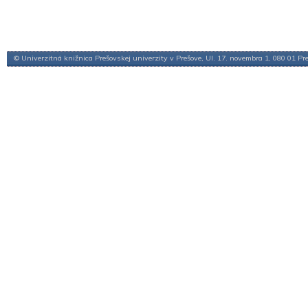
© Univerzitná knižnica Prešovskej univerzity v Prešove, Ul. 17. novembra 1, 080 01 Pr