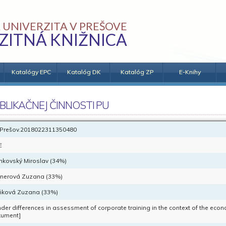
 UNIVERZITA V PREŠOVE
ZITNÁ KNIŽNICA
Katalógy EPC
Katalóg DK
Katalóg ZP
E-Knihy
BLIKAČNEJ ČINNOSTI PU
Prešov.2018022311350480
E
nkovský Miroslav (34%)
knerová Zuzana (33%)
ková Zuzana (33%)
der differences in assessment of corporate training in the context of the econ
ument]