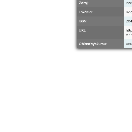
Zdroj:
Int
Lokácia:
Roč
ISSN:
204
URL:
htt
Ass
Oblasť výskumu:
080