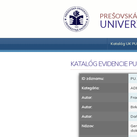
PREŠOVSKÁ
UNIVER
Katalóg UK PU
KATALÓG EVIDENCIE PU
ID záznamu:
PU.
Kategória:
AD
Autor:
Fra
Autor:
Bir
Autor:
Daň
Názov:
Gen
dok