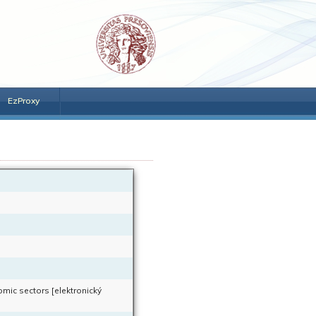
EzProxy
omic sectors [elektronický