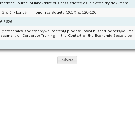
ernational journal of innovative business strategies [elektronický dokument]
. 3, č. 1. - Londýn : Infonomics Society, (2017), s. 120-126
6-3626
p://infonomics-society.org/wp-content/uploads/ijibs/published-papers/volume
essment-of-Corporate-Training-in-the-Context-of-the-Economic-Sectors.pdf