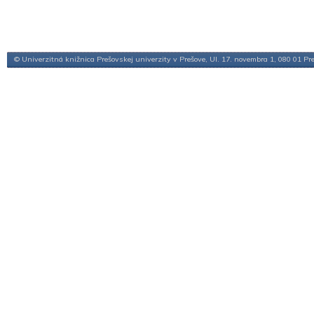
© Univerzitná knižnica Prešovskej univerzity v Prešove, Ul. 17. novembra 1, 080 01 Pr