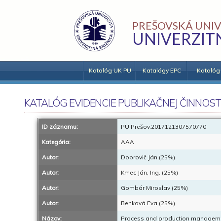
PREŠOVSKÁ UNIV
UNIVERZIT
Katalóg UK PU
Katalógy EPC
Katalóg
KATALÓG EVIDENCIE PUBLIKAČNEJ ČINNOST
ID záznamu:
PU.Prešov.2017121307570770
Kategória:
AAA
Autor:
Dobrovič Ján (25%)
Autor:
Kmec Ján, Ing. (25%)
Autor:
Gombár Miroslav (25%)
Autor:
Benková Eva (25%)
Názov:
Process and production managemen