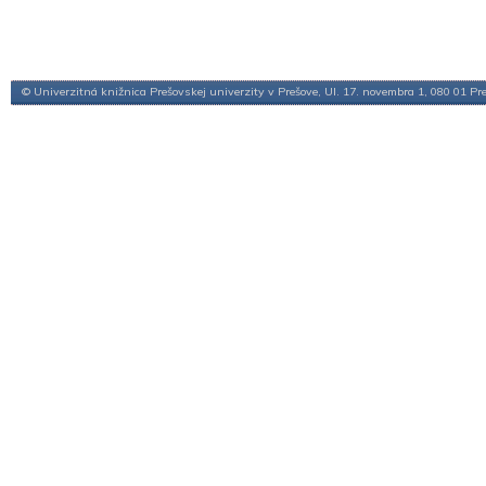
© Univerzitná knižnica Prešovskej univerzity v Prešove, Ul. 17. novembra 1, 080 01 Pr