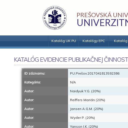
PREŠOVSKÁ UNIV
UNIVERZIT
Katalóg UK PU
Katalógy EPC
Katalóg
KATALÓG EVIDENCIE PUBLIKAČNEJ ČINNOST
ID záznamu:
PU.Prešov.2017041813592386
Kategória:
N/A
Autor:
Naidyuk Y.G. (20%)
Autor:
Reiffers Marián (20%)
Autor:
Jansen A.G.M. (20%)
Autor:
Wyder P. (20%)
Autor:
Yanson I.K. (20%)