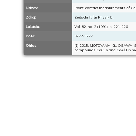
Názov:
Point-contact measurements of CeB
Zdroj:
Zeitschrift für Physik B.
Lokácia:
Vol. 82, no. 2 (1991), s. 221-226
ISSN:
0722-3277
Ohlas:
[1] 2015. MOTOYAMA, G., OGAWA, S.
compounds CeCu6 and CeAl3 in magne