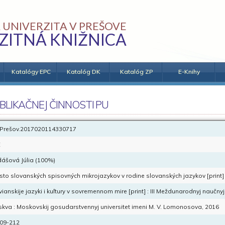
 UNIVERZITA V PREŠOVE
ZITNÁ KNIŽNICA
Katalógy EPC
Katalóg DK
Katalóg ZP
E-Knihy
BLIKAČNEJ ČINNOSTI PU
Prešov.2017020114330717
E
ášová Júlia (100%)
sto slovanských spisovných mikrojazykov v rodine slovanských jazykov [print]
vianskije jazyki i kuľtury v sovremennom mire [print] : III Meždunarodnyj naučny
kva : Moskovskij gosudarstvennyj universitet imeni M. V. Lomonosova, 2016
209-212