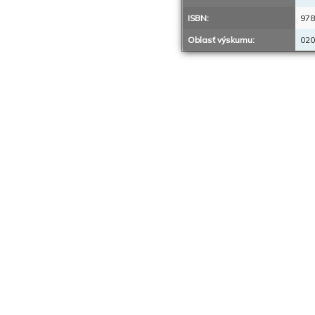
ISBN:
978
Oblasť výskumu:
020