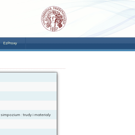
EzProxy
j simpozium : trudy i materialy