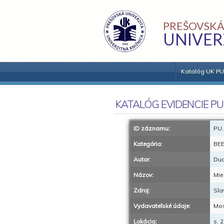
PREŠOVSKÁ
UNIVER
Katalóg UK PU
KATALÓG EVIDENCIE PU
ID záznamu:
PU.
Kategória:
BE
Autor:
Dud
Názov:
Mie
Zdroj:
Sla
Vydavateľské údaje:
Mos
Lokácia:
s. 