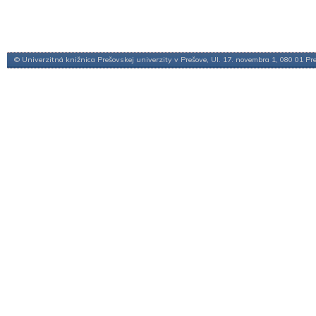
© Univerzitná knižnica Prešovskej univerzity v Prešove, Ul. 17. novembra 1, 080 01 Pr