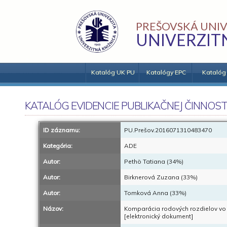
PREŠOVSKÁ UNIV
UNIVERZIT
Katalóg UK PU
Katalógy EPC
Katalóg
KATALÓG EVIDENCIE PUBLIKAČNEJ ČINNOST
ID záznamu:
PU.Prešov.2016071310483470
Kategória:
ADE
Autor:
Pethö Tatiana (34%)
Autor:
Birknerová Zuzana (33%)
Autor:
Tomková Anna (33%)
Názov:
Komparácia rodových rozdielov vo
[elektronický dokument]