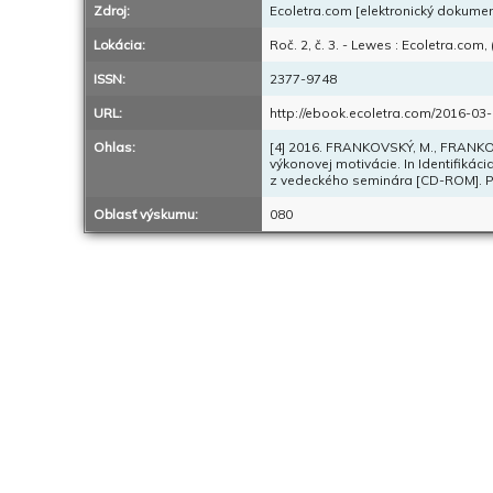
Zdroj:
Ecoletra.com [elektronický dokument]
Lokácia:
Roč. 2, č. 3. - Lewes : Ecoletra.com, 
ISSN:
2377-9748
URL:
http://ebook.ecoletra.com/2016-03-
Ohlas:
[4] 2016. FRANKOVSKÝ, M., FRANKO
výkonovej motivácie. In Identifikác
z vedeckého seminára [CD-ROM]. Pr
Oblasť výskumu:
080