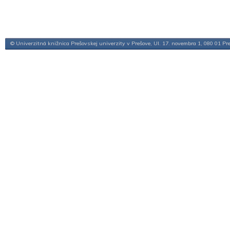
© Univerzitná knižnica Prešovskej univerzity v Prešove, Ul. 17. novembra 1, 080 01 Pr