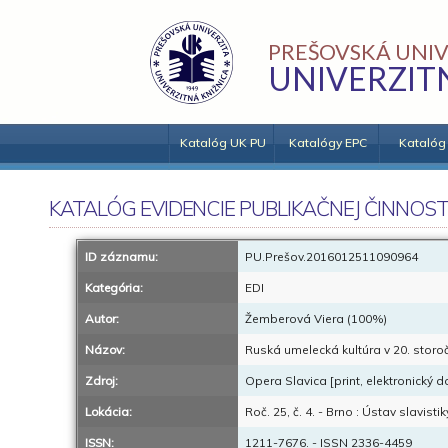
PREŠOVSKÁ UNIV
UNIVERZIT
Katalóg UK PU
Katalógy EPC
Katalóg
KATALÓG EVIDENCIE PUBLIKAČNEJ ČINNOST
ID záznamu:
PU.Prešov.2016012511090964
Kategória:
EDI
Autor:
Žemberová Viera (100%)
Názov:
Ruská umelecká kultúra v 20. storoč
Zdroj:
Opera Slavica [print, elektronický d
Lokácia:
Roč. 25, č. 4. - Brno : Ústav slavistik
ISSN:
1211-7676. - ISSN 2336-4459