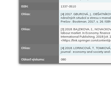
ISSN:
1337-0510
Ohlas:
[4] 2017. GBUROVÁ, J., OBŠATNÍKOV
náročných situácií a stresu v mana
Prešov : Bookman, 2017, s. 26. ISB
Ohlas:
[3] 2018. BAJZIKOVA, Ľ., NOVACKOVA
labour market. In Economy, finance
International Publishing, 2018 [cit
<https://link.springer.com/conten
Ohlas:
[4] 2018. LORINCOVÁ, T., TOMKOVÁ,
journal : economy and society and en
Oblasť výskumu:
080