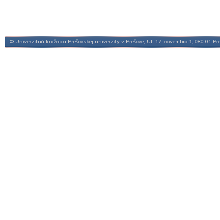
© Univerzitná knižnica Prešovskej univerzity v Prešove, Ul. 17. novembra 1, 080 01 Pr