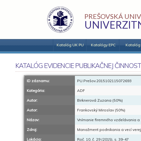
PREŠOVSKÁ UNIV
UNIVERZIT
Katalóg UK PU
Katalógy EPC
Katalóg
KATALÓG EVIDENCIE PUBLIKAČNEJ ČINNOST
ID záznamu:
PU.Prešov.2015102115072693
Kategória:
ADF
Autor:
Birknerová Zuzana (50%)
Autor:
Frankovský Miroslav (50%)
Názov:
Vnímanie firemného vzdelávania a
Zdroj:
Manažment podnikania a vecí verej
Lokácia:
Roč. 10, č. 29 (2015), s. 39-47