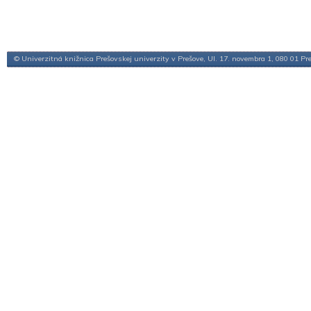
© Univerzitná knižnica Prešovskej univerzity v Prešove, Ul. 17. novembra 1, 080 01 Pr