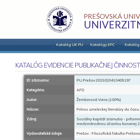
PREŠOVSKÁ UNIV
UNIVERZIT
Katalóg UK PU
Katalógy EPC
Katalóg
KATALÓG EVIDENCIE PUBLIKAČNEJ ČINNOST
ID záznamu:
PU.Prešov.2015020410405197
Kategória:
AFD
Autor:
Žemberová Viera (100%)
Názov:
Prínos umeleckej literatúry do času 
Zdroj:
Sociálny kapitál starnutia - prítom
medzinárodnou účasťou konanej 2
Vydavateľské údaje:
Prešov : Filozofická fakulta Prešovs