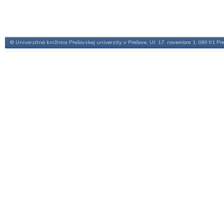
© Univerzitná knižnica Prešovskej univerzity v Prešove, Ul. 17. novembra 1, 080 01 Pr