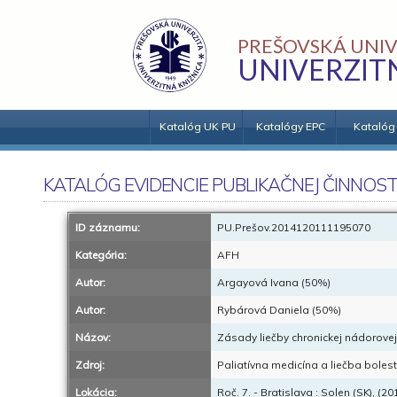
PREŠOVSKÁ UNIV
UNIVERZIT
Katalóg UK PU
Katalógy EPC
Katalóg
KATALÓG EVIDENCIE PUBLIKAČNEJ ČINNOST
ID záznamu:
PU.Prešov.2014120111195070
Kategória:
AFH
Autor:
Argayová Ivana (50%)
Autor:
Rybárová Daniela (50%)
Názov:
Zásady liečby chronickej nádorovej
Zdroj:
Paliatívna medicína a liečba bolest
Lokácia:
Roč. 7. - Bratislava : Solen (SK), (20