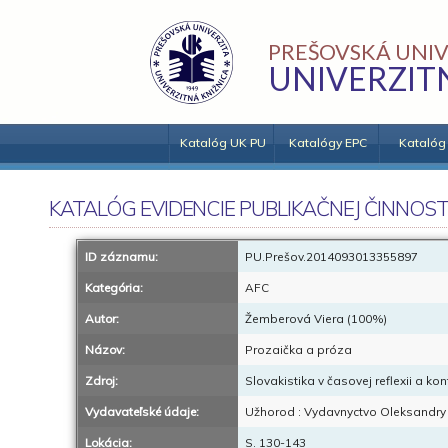
PREŠOVSKÁ UNIV
UNIVERZIT
Katalóg UK PU
Katalógy EPC
Katalóg
KATALÓG EVIDENCIE PUBLIKAČNEJ ČINNOST
ID záznamu:
PU.Prešov.2014093013355897
Kategória:
AFC
Autor:
Žemberová Viera (100%)
Názov:
Prozaička a próza
Zdroj:
Slovakistika v časovej reflexii a kon
Vydavateľské údaje:
Užhorod : Vydavnyctvo Oleksandry 
Lokácia:
S. 130-143