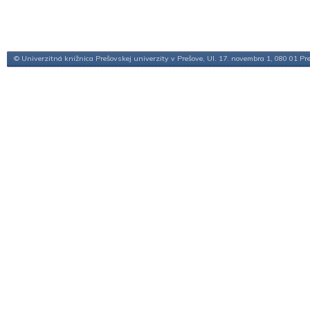
© Univerzitná knižnica Prešovskej univerzity v Prešove, Ul. 17. novembra 1, 080 01 Pr