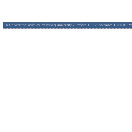
© Univerzitná knižnica Prešovskej univerzity v Prešove, Ul. 17. novembra 1, 080 01 Pr