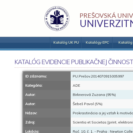
PREŠOVSKÁ UNIV
UNIVERZIT
Katalóg UK PU
Katalógy EPC
Katalóg
KATALÓG EVIDENCIE PUBLIKAČNEJ ČINNOST
ID záznamu:
PU.Prešov.2014070915005997
Kategória:
ADE
Autor:
Birknerová Zuzana (95%)
Autor:
Šebeš Pavol (5%)
Názov:
Prokrastinácia a jej vzťah k motivác
Zdroj:
Scientia et Societas [print, elekt
Lokácia:
Roč. 10, č. 1. - Praha : Newton Coll