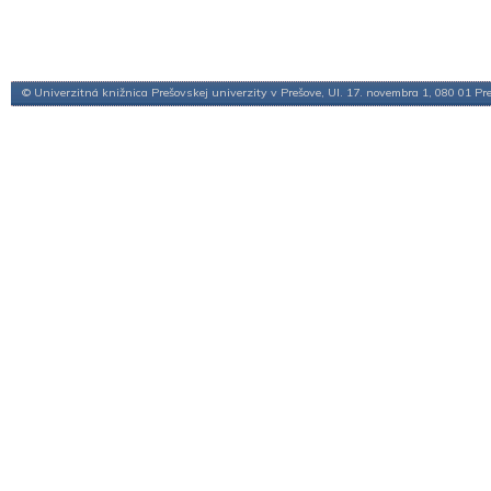
© Univerzitná knižnica Prešovskej univerzity v Prešove, Ul. 17. novembra 1, 080 01 Pr