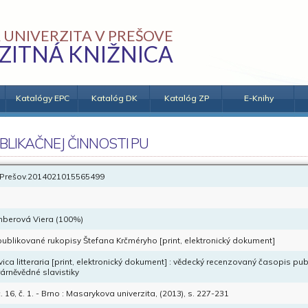
 UNIVERZITA V PREŠOVE
ZITNÁ KNIŽNICA
Katalógy EPC
Katalóg DK
Katalóg ZP
E-Knihy
BLIKAČNEJ ČINNOSTI PU
Prešov.2014021015565499
berová Viera (100%)
ublikované rukopisy Štefana Krčméryho [print, elektronický dokument]
vica litteraria [print, elektronický dokument] : vědecký recenzovaný časopis pub
erárněvědné slavistiky
. 16, č. 1. - Brno : Masarykova univerzita, (2013), s. 227-231