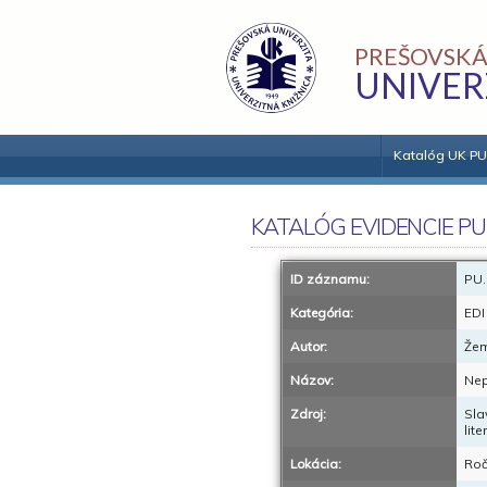
PREŠOVSKÁ
UNIVER
Katalóg UK PU
KATALÓG EVIDENCIE PU
ID záznamu:
PU.
Kategória:
EDI
Autor:
Žem
Názov:
Nep
Zdroj:
Sla
lit
Lokácia:
Roč