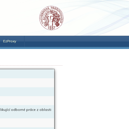
EzProxy
likující odborné práce z oblasti