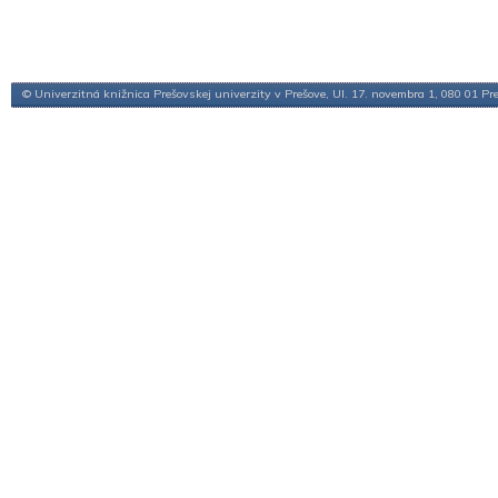
© Univerzitná knižnica Prešovskej univerzity v Prešove, Ul. 17. novembra 1, 080 01 Pr