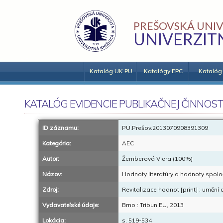
PREŠOVSKÁ UNIV
UNIVERZIT
Katalóg UK PU
Katalógy EPC
Katalóg
KATALÓG EVIDENCIE PUBLIKAČNEJ ČINNOST
ID záznamu:
PU.Prešov.2013070908391309
Kategória:
AEC
Autor:
Žemberová Viera (100%)
Názov:
Hodnoty literatúry a hodnoty spoloč
Zdroj:
Revitalizace hodnot [print] : umění a
Vydavateľské údaje:
Brno : Tribun EU, 2013
Lokácia:
s. 519-534