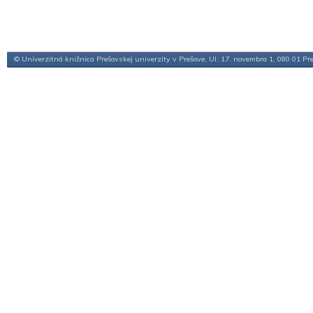
© Univerzitná knižnica Prešovskej univerzity v Prešove, Ul. 17. novembra 1, 080 01 Pr