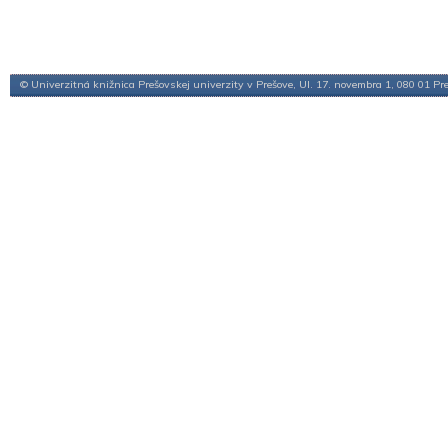
© Univerzitná knižnica Prešovskej univerzity v Prešove, Ul. 17. novembra 1, 080 01 Pr