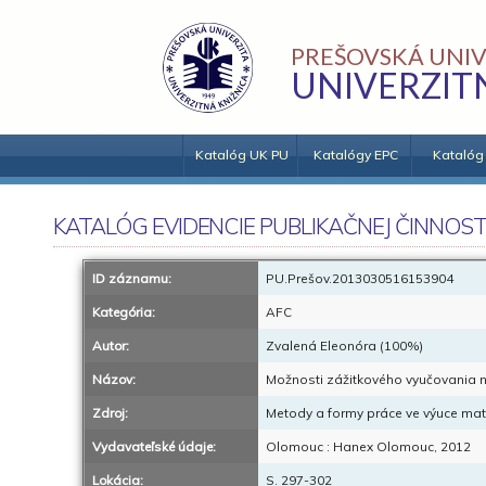
PREŠOVSKÁ UNIV
UNIVERZIT
Katalóg UK PU
Katalógy EPC
Katalóg
KATALÓG EVIDENCIE PUBLIKAČNEJ ČINNOST
ID záznamu:
PU.Prešov.2013030516153904
Kategória:
AFC
Autor:
Zvalená Eleonóra (100%)
Názov:
Možnosti zážitkového vyučovania na
Zdroj:
Metody a formy práce ve výuce ma
Vydavateľské údaje:
Olomouc : Hanex Olomouc, 2012
Lokácia:
S. 297-302