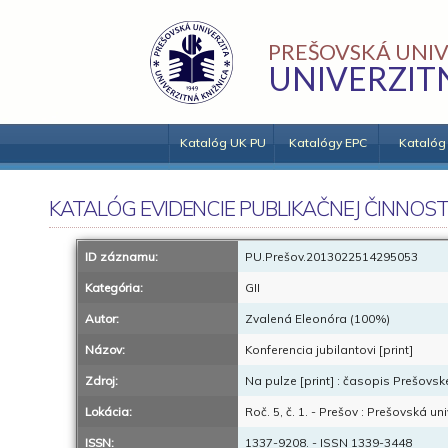
PREŠOVSKÁ UNIV
UNIVERZIT
Katalóg UK PU
Katalógy EPC
Katalóg
KATALÓG EVIDENCIE PUBLIKAČNEJ ČINNOST
ID záznamu:
PU.Prešov.2013022514295053
Kategória:
GII
Autor:
Zvalená Eleonóra (100%)
Názov:
Konferencia jubilantovi [print]
Zdroj:
Na pulze [print] : časopis Prešovske
Lokácia:
Roč. 5, č. 1. - Prešov : Prešovská un
ISSN:
1337-9208. - ISSN 1339-3448