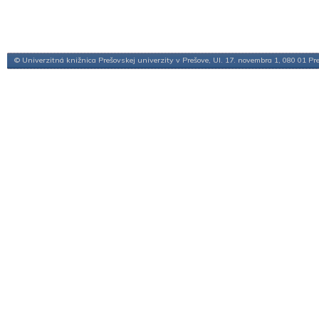
© Univerzitná knižnica Prešovskej univerzity v Prešove, Ul. 17. novembra 1, 080 01 Pr